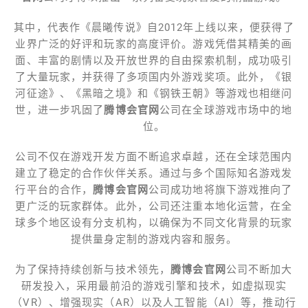
其中，代表作《晨曦传说》自2012年上线以来，便获得了
业界广泛的好评和玩家的高度评价。游戏凭借其精美的画
面、丰富的剧情以及开放世界的自由探索机制，成功吸引
了大量玩家，并获得了多项国内外游戏奖项。此外，《银
河征途》、《黑暗之境》和《钢铁王朝》等游戏也相继问
世，进一步巩固了
腾博会官网
公司在全球游戏市场中的地
位。
公司不仅在游戏开发方面不断追求卓越，还在全球范围内
建立了稳定的合作伙伴关系。通过与多个国际知名游戏发
行平台的合作，
腾博会官网
公司成功地将旗下游戏推向了
更广泛的玩家群体。此外，公司还注重本地化运营，在全
球多个地区设有分支机构，以确保为不同文化背景的玩家
提供量身定制的游戏内容和服务。
为了保持持续创新与技术领先，
腾博会官网
公司不断加大
研发投入，采用最前沿的游戏引擎和技术，如虚拟现实
（VR）、增强现实（AR）以及人工智能（AI）等，推动行