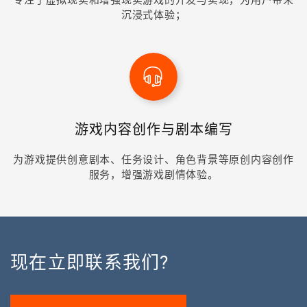
沉浸式体验；
游戏内容创作与剧本编写
为游戏提供创意剧本、任务设计、角色背景等原创内容创作
服务，增强游戏剧情体验。
现在立即联系我们?