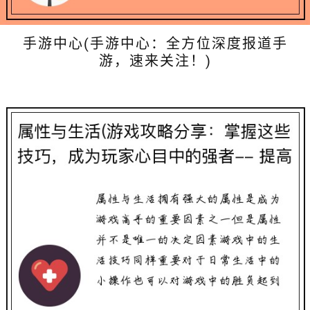
手游中心(手游中心：全方位深度报道手
游，速来关注！)