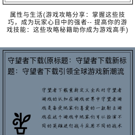
属性与生活(游戏攻略分享：掌握这些技
巧，成为玩家心目中的强者-- 提高你的游
戏技能：这些攻略秘籍助你成为游戏高手)