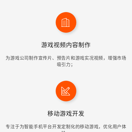
游戏视频内容制作
为游戏公司制作宣传片、预告片和游戏实况视频，增强市场
吸引力；
移动游戏开发
专注于为智能手机平台开发定制化的移动游戏，优化用户体