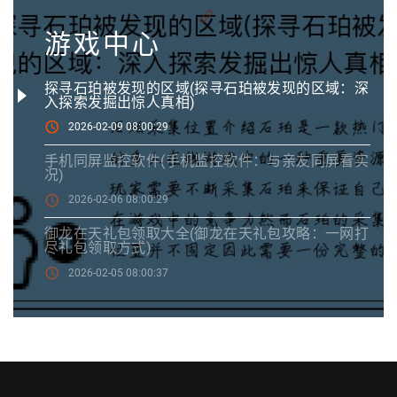
游戏中心
探寻石珀被发现的区域(探寻石珀被发现的区域：深
入探索发掘出惊人真相)
2026-02-09 08:00:29
手机同屏监控软件(手机监控软件：与亲友同屏看实
况)
2026-02-06 08:00:29
御龙在天礼包领取大全(御龙在天礼包攻略：一网打
尽礼包领取方式)
2026-02-05 08:00:37