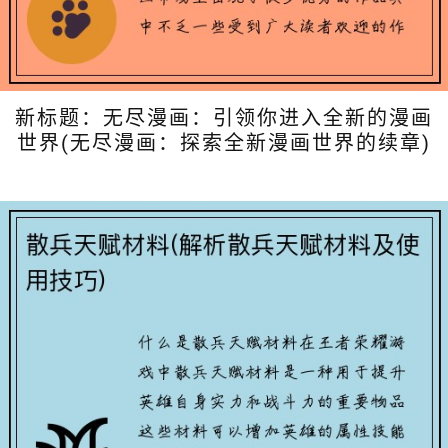
新标题：无尽漫画：引领你进入全新的漫画
世界(无尽漫画：探索全新漫画世界的续章)