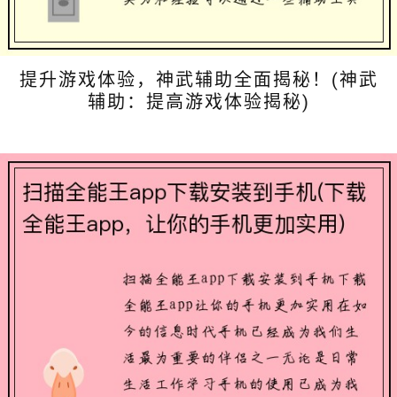
提升游戏体验，神武辅助全面揭秘！(神武
辅助：提高游戏体验揭秘)